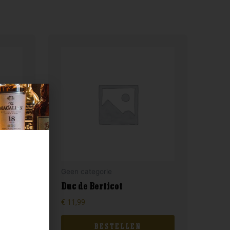
Geen categorie
Duc de Berticot
€
11,99
BESTELLEN