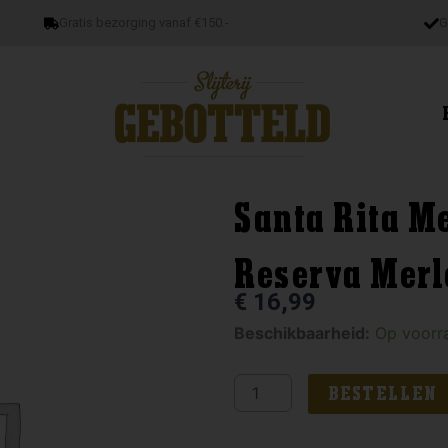
Gratis bezorging vanaf €150.-
G
Santa Rita M
Reserva Merl
€
16,99
Santa
Beschikbaarheid:
Op voorr
Rita
Medalle
BESTELLEN
Real
Gran