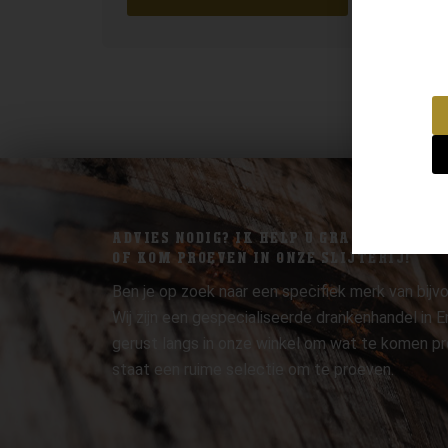
ADVIES NODIG? IK HELP U GRAAG.
OF KOM PROEVEN IN ONZE SLIJTERIJ!
Ben je op zoek naar een specifiek merk van bijvo
Wij zijn een gespecialiseerde drankenhandel in
gerust langs in onze winkel om wat te komen pr
staat een ruime selectie om te proeven.