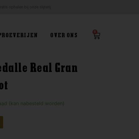
ratis ophalen bij onze slijterij
0
Winkelwagen
PROEVERIJEN
OVER ONS
edalle Real Gran
ot
aad (kan nabesteld worden)