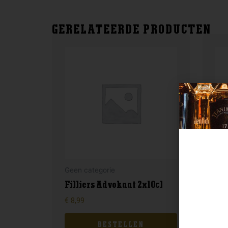
GERELATEERDE PRODUCTEN
Geen categorie
Gee
Filliers Advokaat 2x10cl
Pas
€
8,99
€
24
BESTELLEN