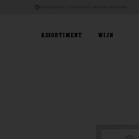
Ga
Vandaag voor 12:00 besteld, vandaag verzonden
naar
de
inhoud
ASSORTIMENT
WIJN