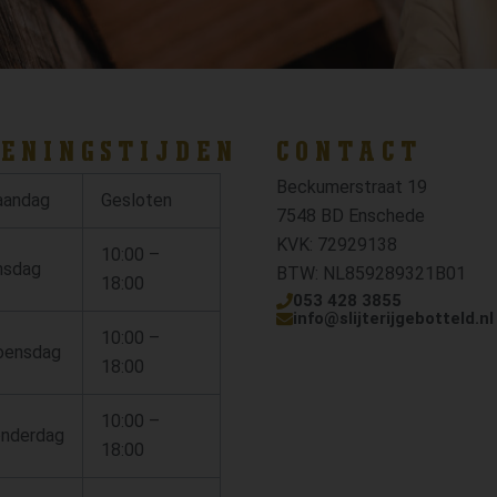
ENINGSTIJDEN
CONTACT
Beckumerstraat 19
andag
Gesloten
7548 BD Enschede
KVK: 72929138
10:00 –
nsdag
BTW: NL859289321B01
18:00
053 428 3855
info@slijterijgebotteld.nl
10:00 –
ensdag
18:00
10:00 –
nderdag
18:00