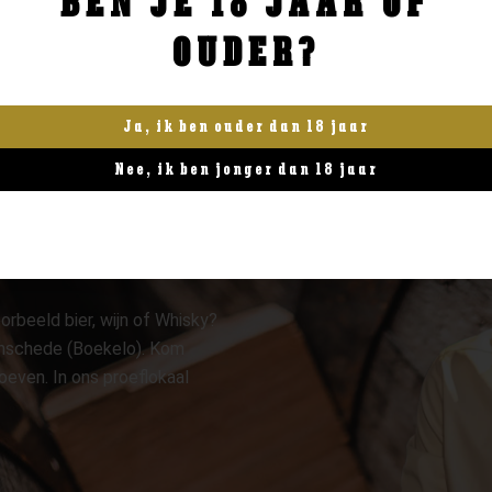
BEN JE 18 JAAR OF
OUDER?
Ja, ik ben ouder dan 18 jaar
Nee, ik ben jonger dan 18 jaar
orbeeld bier, wijn of Whisky?
 Enschede (Boekelo). Kom
oeven. In ons proeflokaal