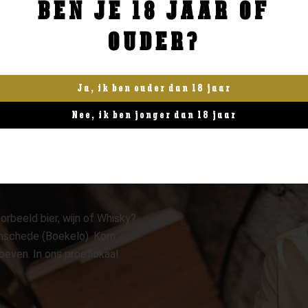
BEN JE 18 JAAR OF
BESTELLEN
BESTELLEN
OUDER?
Ja, ik ben ouder dan 18 jaar
Nee, ik ben jonger dan 18 jaar
orbeeld bier, wijn of Whisky?
 Enschede (Boekelo). Kom
oeven. In ons proeflokaal