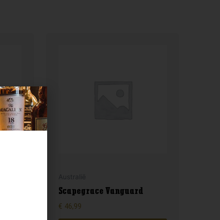
Australië
Scapegrace Vanguard
€
46,99