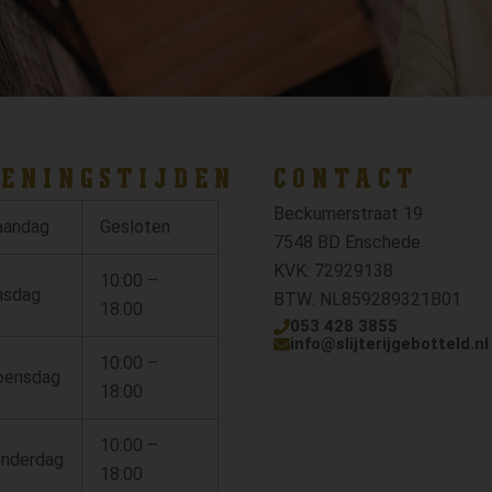
ENINGSTIJDEN
CONTACT
Beckumerstraat 19
andag
Gesloten
7548 BD Enschede
KVK: 72929138
10:00 –
nsdag
BTW: NL859289321B01
18:00
053 428 3855
info@slijterijgebotteld.nl
10:00 –
ensdag
18:00
10:00 –
nderdag
18:00