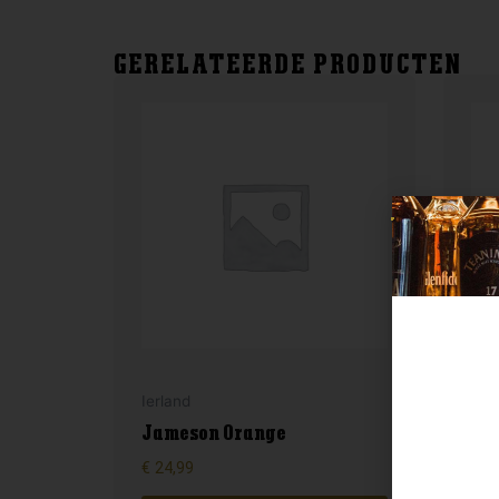
GERELATEERDE PRODUCTEN
Lan
Ierland
Gl
Jameson Orange
Tw
€
24,99
€
69