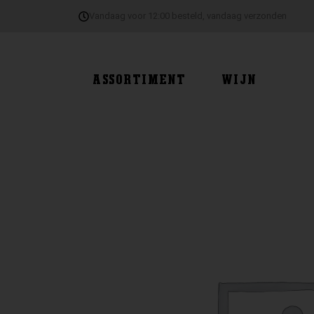
Ga
Vandaag voor 12:00 besteld, vandaag verzonden
naar
de
inhoud
ASSORTIMENT
WIJN