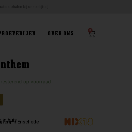
ratis ophalen bij onze slijterij
0
Winkelwagen
PROEVERIJEN
OVER ONS
Anthem
 resterend op voorraad
 in huis
ijterij in Enschede