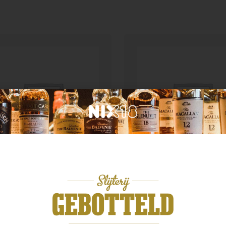
d van herkomst
Land van herkomst
engoyne Legacy Chapter
o
Fettercairn 12 year
,99
€
44,99