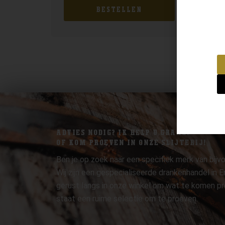
BESTELLEN
ADVIES NODIG? IK HELP U GRAAG.
OF KOM PROEVEN IN ONZE SLIJTERIJ!
Ben je op zoek naar een specifiek merk van bijvo
Wij zijn een gespecialiseerde drankenhandel in
gerust langs in onze winkel om wat te komen pr
staat een ruime selectie om te proeven.