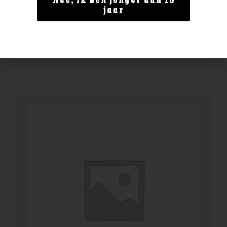
Nee, ik ben jonger dan 18
Ardbeg 14yo Anthology
jaar
€
144,99
BESTELLEN