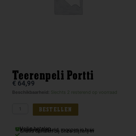
Teerenpeli Portti
€
64,99
Teerenpeli
Beschikbaarheid:
Slechts 2 resterend op voorraad
Portti
aantal
BESTELLEN
Veilig betalen
Vandaag besteld, morgen in huis
Gratis ophalen bij onze slijterij in