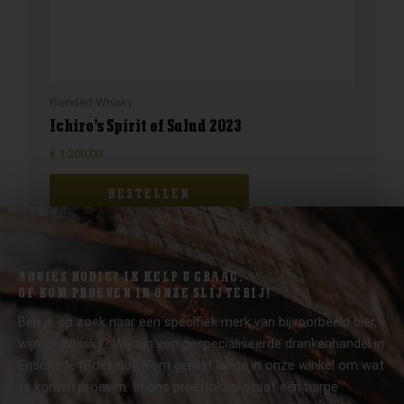
Blended Whisky
Ichiro’s Spirit of Salud 2023
€
1.200,00
BESTELLEN
ADVIES NODIG? IK HELP U GRAAG.
OF KOM PROEVEN IN ONZE SLIJTERIJ!
Ben je op zoek naar een specifiek merk van bijvoorbeeld bier,
wijn of Whisky? Wij zijn een gespecialiseerde drankenhandel in
Enschede (Boekelo). Kom gerust langs in onze winkel om wat
te komen proeven. In ons proeflokaal staat een ruime