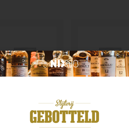
Land van herkomst
d van herkomst
The Glenlivet Founder’
ra 10yo
Reserve
,99
€
34,99