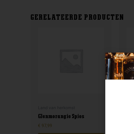
GERELATEERDE PRODUCTEN
Land van herkomst
Lan
Glenmorangie Spios
Ju
€
97,99
€
32