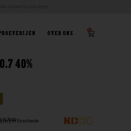
ratis ophalen bij onze slijterij
0
Winkelwagen
PROEVERIJEN
OVER ONS
0.7 40%
g
 in huis
ijterij in Enschede