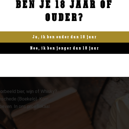
BEN JE 18 JAAR OF
BESTELLEN
BESTELLEN
OUDER?
Ja, ik ben ouder dan 18 jaar
Nee, ik ben jonger dan 18 jaar
orbeeld bier, wijn of Whisky?
 Enschede (Boekelo). Kom
oeven. In ons proeflokaal