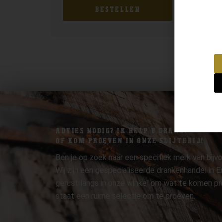
BESTELLEN
ADVIES NODIG? IK HELP U GRAAG.
OF KOM PROEVEN IN ONZE SLIJTERIJ!
Ben je op zoek naar een specifiek merk van bijvo
Wij zijn een gespecialiseerde drankenhandel in
gerust langs in onze winkel om wat te komen pr
staat een ruime selectie om te proeven.