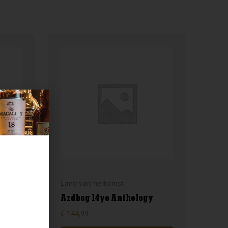
Land van herkomst
s
Ardbeg 14yo Anthology
€
144,99