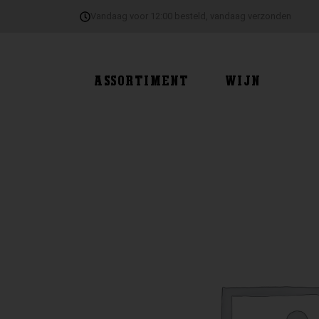
Ga
Vandaag voor 12:00 besteld, vandaag verzonden
naar
de
inhoud
ASSORTIMENT
WIJN