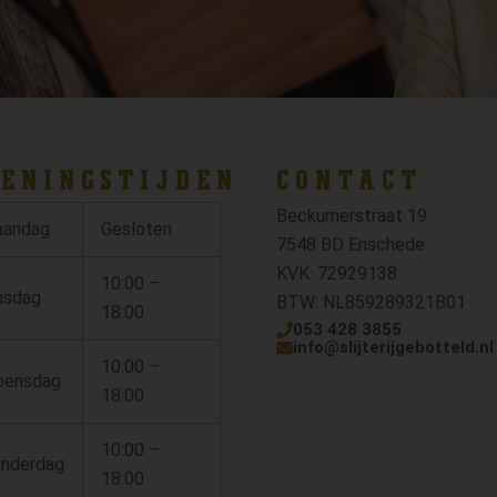
ENINGSTIJDEN
CONTACT
Beckumerstraat 19
andag
Gesloten
7548 BD Enschede
KVK: 72929138
10:00 –
nsdag
BTW: NL859289321B01
18:00
053 428 3855
info@slijterijgebotteld.nl
10:00 –
ensdag
18:00
10:00 –
nderdag
18:00