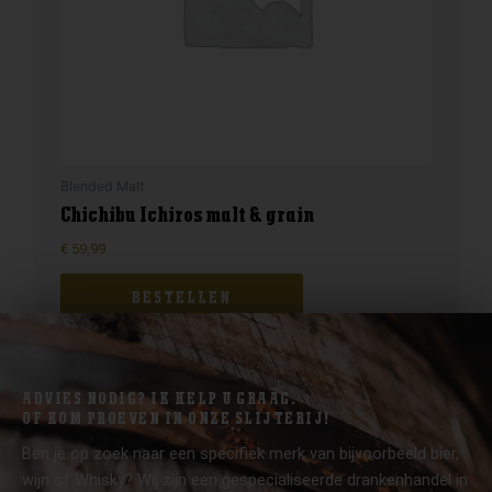
Blended Malt
Chichibu Ichiros malt & grain
€
59,99
BESTELLEN
ADVIES NODIG? IK HELP U GRAAG.
OF KOM PROEVEN IN ONZE SLIJTERIJ!
Ben je op zoek naar een specifiek merk van bijvoorbeeld bier,
wijn of Whisky? Wij zijn een gespecialiseerde drankenhandel in