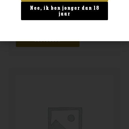
Nee, ik ben jonger dan 18
Land van herkomst
jaar
Millstone Oloroso Sherry 200ml
€
16,99
BESTELLEN