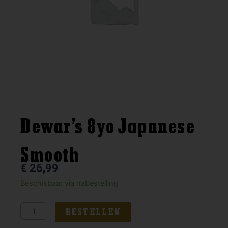
Dewar’s 8yo Japanese
Smooth
€
26,99
Dewar's
Beschikbaar via nabestelling
8yo
Japanese
BESTELLEN
Smooth