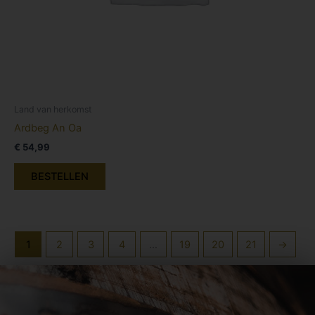
Land van herkomst
Ardbeg An Oa
€
54,99
BESTELLEN
1
2
3
4
…
19
20
21
→