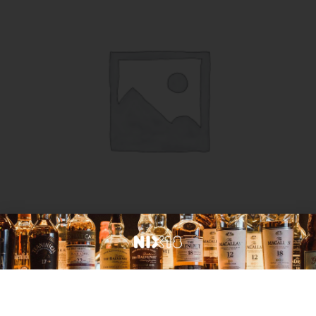
Land van herkomst
Aberlour 16 years 0.7
€
79,99