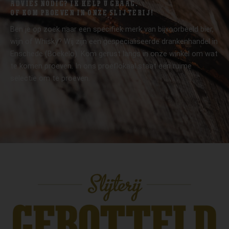
ADVIES NODIG? IK HELP U GRAAG.
OF KOM PROEVEN IN ONZE SLIJTERIJ!
Ben je op zoek naar een specifiek merk van bijvoorbeeld bier,
wijn of Whisky? Wij zijn een gespecialiseerde drankenhandel in
Enschede (Boekelo). Kom gerust langs in onze winkel om wat
te komen proeven. In ons proeflokaal staat een ruime
selectie om te proeven.