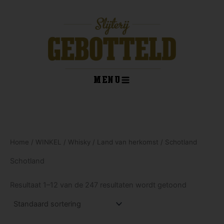
Ga
naar
de
inhoud
MENU
kelwagen
Home
/
WINKEL
/
Whisky
/
Land van herkomst
/ Schotland
Schotland
Resultaat 1–12 van de 247 resultaten wordt getoond