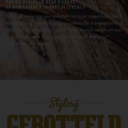
ADVIES NODIG? IK HELP U GRAAG.
OF KOM PROEVEN IN ONZE SLIJTERIJ!
Ben je op zoek naar een specifiek merk van bijvoorbeeld bier,
wijn of Whisky? Wij zijn een gespecialiseerde drankenhandel in
Enschede (Boekelo). Kom gerust langs in onze winkel om wat
te komen proeven. In ons proeflokaal staat een ruime
selectie om te proeven.