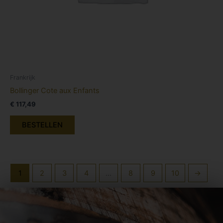
Frankrijk
Bollinger Cote aux Enfants
€
117,49
BESTELLEN
1
2
3
4
…
8
9
10
→