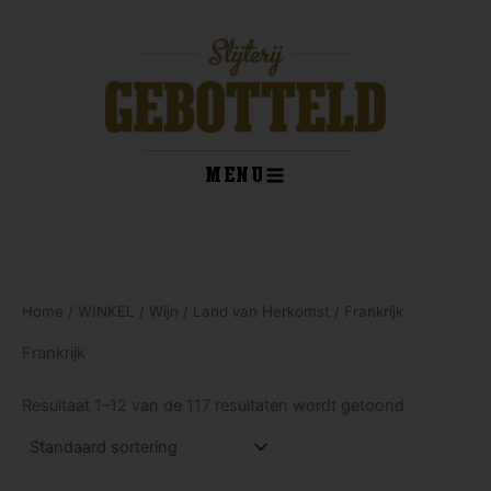
Ga
naar
de
inhoud
MENU
kelwagen
Home
/
WINKEL
/
Wijn
/
Land van Herkomst
/ Frankrijk
Frankrijk
Resultaat 1–12 van de 117 resultaten wordt getoond