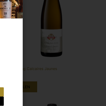
Frankrijk
Mure Riesling Calcaires Jaunes
€
21,99
BESTELLEN