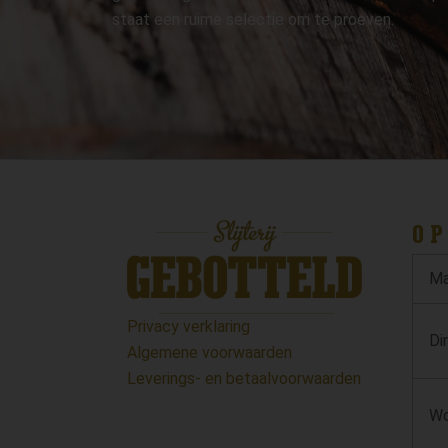
staat een ruime selectie om te proeven.
OP
Ma
Privacy verklaring
Di
Algemene voorwaarden
Leverings- en betaalvoorwaarden
Wo