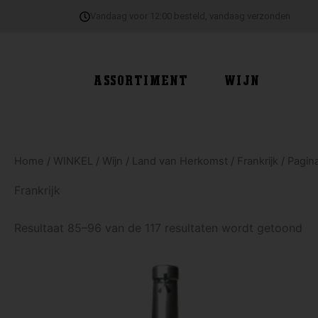
Ga
Vandaag voor 12:00 besteld, vandaag verzonden
naar
de
inhoud
ASSORTIMENT
WIJN
Home
/
WINKEL
/
Wijn
/
Land van Herkomst
/
Frankrijk
/ Pagin
Frankrijk
Resultaat 85–96 van de 117 resultaten wordt getoond