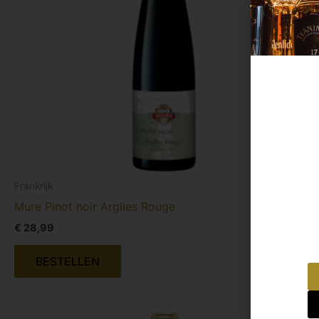
Frankrijk
Mure Pinot noir Argiles Rouge
€
28,99
BESTELLEN