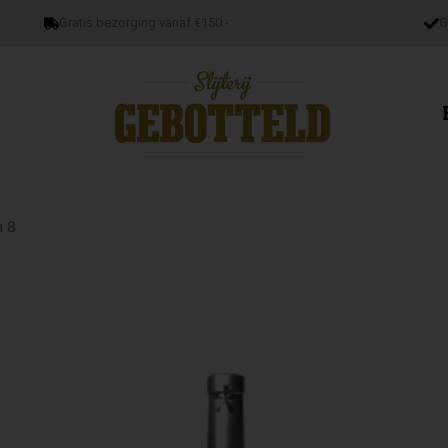
Gratis bezorging vanaf €150.-
G
a 8