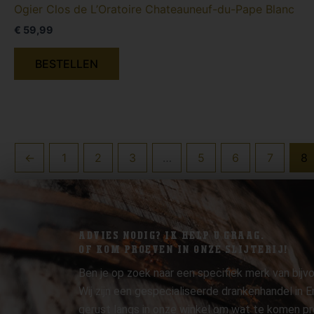
Ogier Clos de L’Oratoire Chateauneuf-du-Pape Blanc
€
59,99
BESTELLEN
←
1
2
3
…
5
6
7
8
ADVIES NODIG? IK HELP U GRAAG.
OF KOM PROEVEN IN ONZE SLIJTERIJ!
Ben je op zoek naar een specifiek merk van bijvo
Wij zijn een gespecialiseerde drankenhandel in
gerust langs in onze winkel om wat te komen pr