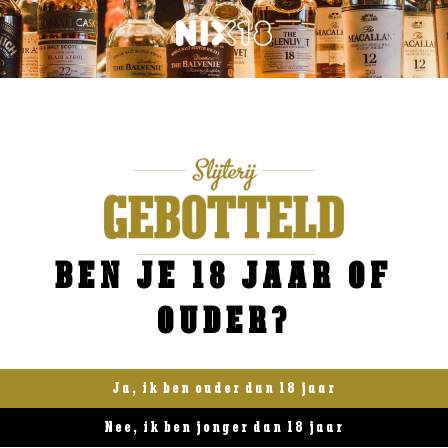
Frankrijk
BEN JE 18 JAAR OF
Mure Prestige Cremant de Alsace
OUDER?
€
22,95
BESTELLEN
Ja, ik ben ouder dan 18 jaar
Nee, ik ben jonger dan 18 jaar