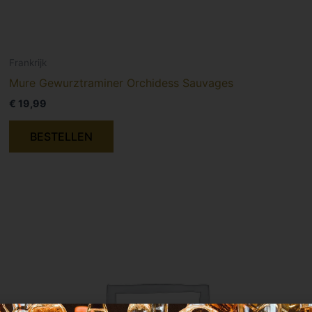
Frankrijk
Mure Gewurztraminer Orchidess Sauvages
€
19,99
BESTELLEN