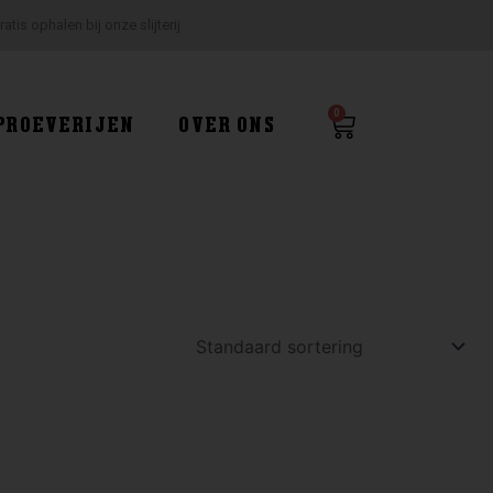
ratis ophalen bij onze slijterij
0
Winkelwagen
PROEVERIJEN
OVER ONS