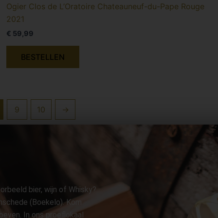
Ogier Clos de L’Oratoire Chateauneuf-du-Pape Rouge
2021
€
59,99
BESTELLEN
9
10
→
orbeeld bier, wijn of Whisky?
 Enschede (Boekelo). Kom
oeven. In ons proeflokaal